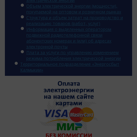
электрической энергии
Объем электрической энергии (мощности),
покупаемой на оптовом и розничном рынках
Структура и объем затрат на производство и
реализацию товаров (работ, услуг)
Информация о выделенных оператором
подвижной радиотелефонной связи
абонентских номерах и (или) об адресах
электронной почты
Плата за услуги по управлению изменением
режима потребления электрической энергии
Территориальное подразделение «Энергосбыт
Калмыкии»