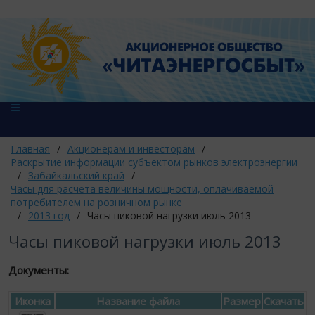
Главная
/
Акционерам и инвесторам
/
Раскрытие информации субъектом рынков электроэнергии
/
Забайкальский край
/
Часы для расчета величины мощности, оплачиваемой
потребителем на розничном рынке
/
2013 год
/
Часы пиковой нагрузки июль 2013
Часы пиковой нагрузки июль 2013
Документы:
Иконка
Название файла
Размер
Скачать