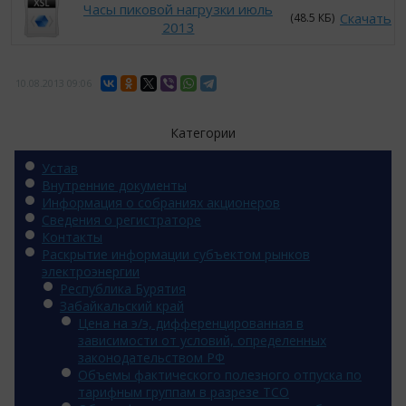
Часы пиковой нагрузки июль
Скачать
(48.5 КБ)
2013
10.08.2013
09:06
Категории
Устав
Внутренние документы
Информация о собраниях акционеров
Сведения о регистраторе
Контакты
Раскрытие информации субъектом рынков
электроэнергии
Республика Бурятия
Забайкальский край
Цена на э/э, дифференцированная в
зависимости от условий, определенных
законодательством РФ
Объемы фактического полезного отпуска по
тарифным группам в разрезе ТСО