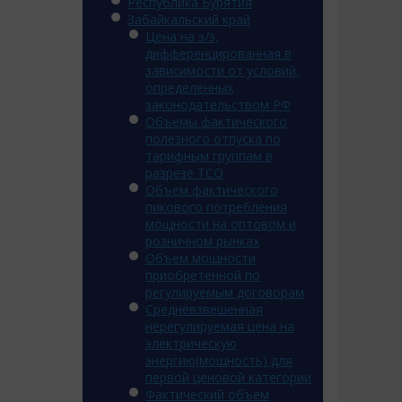
Республика Бурятия
Забайкальский край
Цена на э/э,
дифференцированная в
зависимости от условий,
определенных
законодательством РФ
Объемы фактического
полезного отпуска по
тарифным группам в
разрезе ТСО
Объем фактического
пикового потребления
мощности на оптовом и
розничном рынках
Объем мощности
приобретенной по
регулируемым договорам
Средневзвешенная
нерегулируемая цена на
электрическую
энергию(мощность) для
первой ценовой категории
Фактический объем