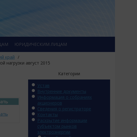
ЦАМ
ЮРИДИЧЕСКИМ ЛИЦАМ
ий край
/
ой нагрузки август 2015
Категории
Устав
Внутренние документы
Информация о собраниях
чать
акционеров
Сведения о регистраторе
чать
Контакты
Раскрытие информации
субъектом рынков
электроэнергии