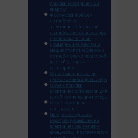
покупки электрической
энергии
Фактический объем
потребления
электрической энергии
потребителями по второй
ценовой категории
Суммарный объем э/э и
мощности потребленный
потребителями по второй-
шестой ценовым
категориям
Объем мощности для
целей компенсации потерь
Объем покупки
электрической энергии для
целей компенсации потерь
Инвестиционная
программа
Предельные уровни
нерегулируемых цен на
электрическую энергию
(мощность), поставляемую
потребителям