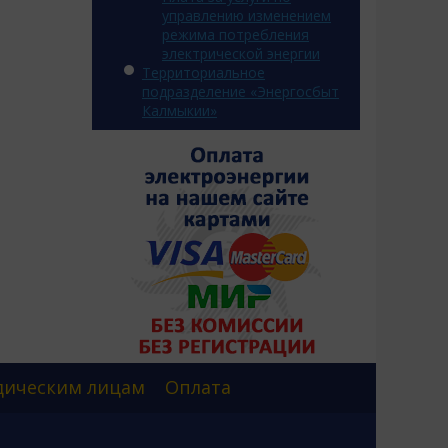
управлению изменением
режима потребления
электрической энергии
Территориальное
подразделение «Энергосбыт
Калмыкии»
ическим лицам
Оплата