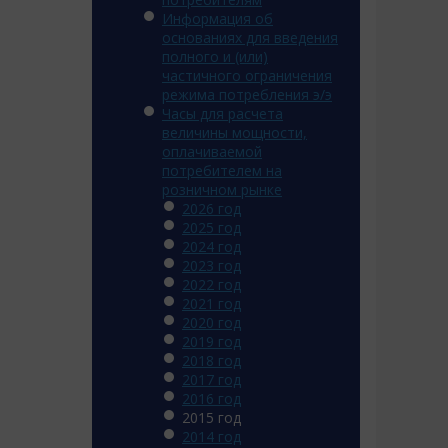
Информация об
основаниях для введения
полного и (или)
частичного ограничения
режима потребления э/э
Часы для расчета
величины мощности,
оплачиваемой
потребителем на
розничном рынке
2026 год
2025 год
2024 год
2023 год
2022 год
2021 год
2020 год
2019 год
2018 год
2017 год
2016 год
2015 год
2014 год