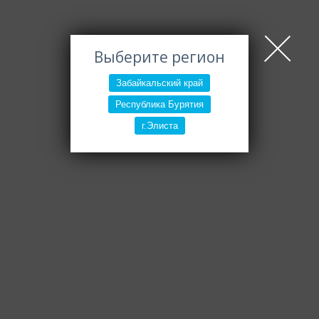
Выберите регион
Забайкальский край
Республика Бурятия
г.Элиста