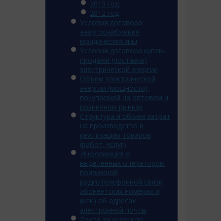
2013 год
2012 год
Условия договора
энергоснабжения
юридических лиц
Условия договора купли-
продажи (поставки)
электрической энергии
Объем электрической
энергии (мощности),
покупаемой на оптовом и
розничном рынках
Структура и объем затрат
на производство и
реализацию товаров
(работ, услуг)
Информация о
выделенных оператором
подвижной
радиотелефонной связи
абонентских номерах и
(или) об адресах
электронной почты
Плата за услуги по