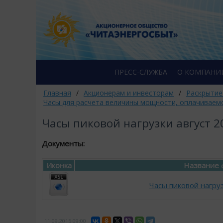
ПРЕСС-СЛУЖБА
О КОМПАНИ
Главная
/
Акционерам и инвесторам
/
Раскрытие
Часы для расчета величины мощности, оплачиваем
Часы пиковой нагрузки август 2
Документы:
Иконка
Название 
Часы пиковой нагруз
11.09.2015
09:00