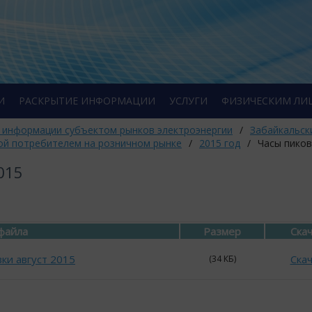
И
РАСКРЫТИЕ ИНФОРМАЦИИ
УСЛУГИ
ФИЗИЧЕСКИМ ЛИ
 информации субъектом рынков электроэнергии
/
Забайкальск
ой потребителем на розничном рынке
/
2015 год
/
Часы пиков
015
файла
Размер
Ска
ки август 2015
Ска
(34 КБ)