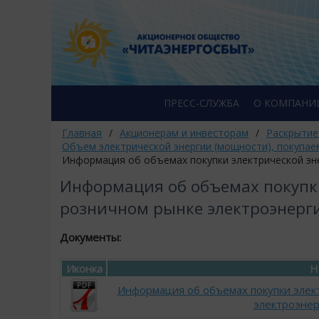
ПРЕСС-СЛУЖБА
О КОМПАНИ
Главная
/
Акционерам и инвесторам
/
Раскрытие
Объем электрической энергии (мощности), покупае
Информация об объемах покупки электрической эне
Информация об объемах покупки
розничном рынке электроэнерги
Документы:
Иконка
Н
Информация об объемах покупки элек
электроэнер