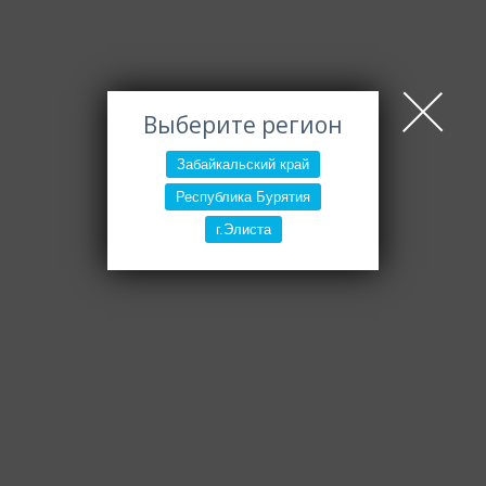
Выберите регион
Забайкальский край
Республика Бурятия
г.Элиста