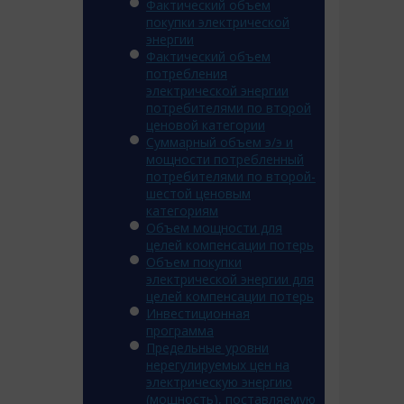
Фактический объем
покупки электрической
энергии
Фактический объем
потребления
электрической энергии
потребителями по второй
ценовой категории
Суммарный объем э/э и
мощности потребленный
потребителями по второй-
шестой ценовым
категориям
Объем мощности для
целей компенсации потерь
Объем покупки
электрической энергии для
целей компенсации потерь
Инвестиционная
программа
Предельные уровни
нерегулируемых цен на
электрическую энергию
(мощность), поставляемую