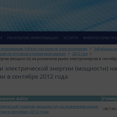
И
РАСКРЫТИЕ ИНФОРМАЦИИ
УСЛУГИ
ФИЗИЧЕСКИМ ЛИ
 информации субъектом рынков электроэнергии
/
Забайкальск
мой на оптовом и розничном рынках
/
2012 год
/
ргии (мощности) на розничном рынке электроэнергии в сентябр
 электрической энергии (мощности) на
и в сентябре 2012 года
азвание файла
Размер
трической энергии (мощности) на розничном рынке
(46.7 КБ)
гии в сентябре 2012 года