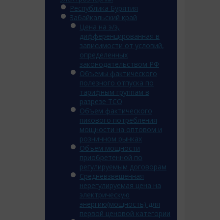
Республика Бурятия
Забайкальский край
Цена на э/э,
дифференцированная в
зависимости от условий,
определенных
законодательством РФ
Объемы фактического
полезного отпуска по
тарифным группам в
разрезе ТСО
Объем фактического
пикового потребления
мощности на оптовом и
розничном рынках
Объем мощности
приобретенной по
регулируемым договорам
Средневзвешенная
нерегулируемая цена на
электрическую
энергию(мощность) для
первой ценовой категории