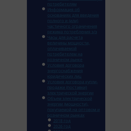
потребителям
Информация об
основаниях для введения
полного и (или)
частичного ограничения
режима потребления э/э
Часы для расчета
величины мощности,
оплачиваемой
потребителем на
розничном рынке
Условия договора
энергоснабжения
юридических лиц
Условия договора купли-
продажи (поставки)
электрической энергии
Объем электрической
энергии (мощности),
покупаемой на оптовом и
розничном рынках
2018 год
2026 год