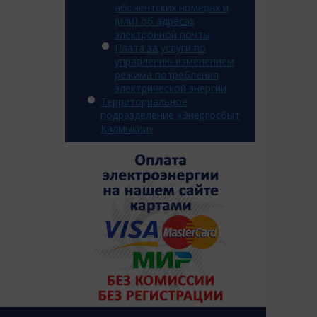
абонентских номерах и
(или) об адресах
электронной почты
Плата за услуги по
управлению изменением
режима потребления
электрической энергии
Территориальное
подразделение «Энергосбыт
Калмыкии»