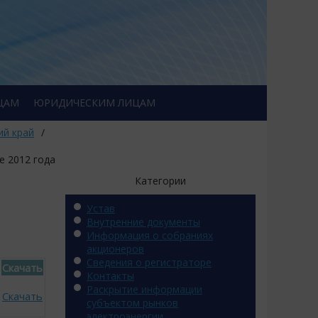
ЦАМ
ЮРИДИЧЕСКИМ ЛИЦАМ
ий край
/
е 2012 года
Категории
Устав
Внутренние документы
Информация о собраниях
акционеров
Сведения о регистраторе
Скачать
Контакты
Раскрытие информации
Скачать
субъектом рынков
электроэнергии