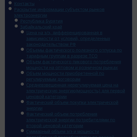
Контакты
Раскрытие информации субъектом рынков
электроэнергии
Республика Бурятия
Забайкальский край
Цена на э/э, дифференцированная в
зависимости от условий, определенных
законодательством РФ
Объемы фактического полезного отпуска по
тарифным группам в разрезе ТСО
Объем фактического пикового потребления
мощности на оптовом и розничном рынках
Объем мощности приобретенной по
регулируемым договорам
Средневзвешенная нерегулируемая цена на
электрическую энергию(мощность) для первой
ценовой категории
Фактический объем покупки электрической
энергии
Фактический объем потребления
электрической энергии потребителями по
второй ценовой категории
Суммарный объем э/э и мощности