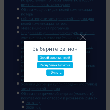
потребленный потребителями по второй-
шестой ценовым категориям
Объем мощности для целей компенсации
потерь
Объем покупки электрической энергии для
целей компенсации потерь
Инвестиционная программа
Предельные уровни нерегулируемых цен на
электрическую энергию (мощность),
поставляемую потребителям
Информация об основаниях для введения
Выберите регион
полного и (или) частичного ограничения
режима потребления э/э
Забайкальский край
Часы для расчета величины мощности,
оплачиваемой потребителем на розничном
Республика Бурятия
рынке
г.Элиста
Условия договора энергоснабжения
юридических лиц
Условия договора купли-продажи (поставки)
электрической энергии
Объем электрической энергии (мощности),
покупаемой на оптовом и розничном рынках
2018 год
2026 год