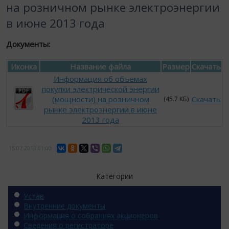
на розничном рынке электроэнергии
в июне 2013 года
Документы:
Иконка
Название файла
Размер
Скачать
Информация об объемах
покупки электрической энергии
(мощности) на розничном
Скачать
(45.7 КБ)
рынке электроэнергии в июне
2013 года
15.07.2013
01:00
Категории
Устав
Внутренние документы
Информация о собраниях акционеров
Сведения о регистраторе