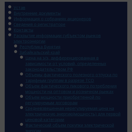
Устав
Внутренние документы
Информация о собраниях акционеров
Сведения о регистраторе
Контакты
Раскрытие информации субъектом рынков
электроэнергии
Республика Бурятия
Забайкальский край
Цена на э/э, дифференцированная в
зависимости от условий, определенных
законодательством РФ
Объемы фактического полезного отпуска по
тарифным группам в разрезе ТСО
Объем фактического пикового потребления
мощности на оптовом и розничном рынках
Объем мощности приобретенной по
регулируемым договорам
Средневзвешенная нерегулируемая цена на
электрическую энергию(мощность) для первой
ценовой категории
Фактический объем покупки электрической
энергии