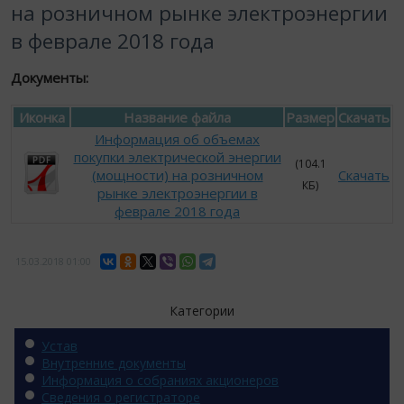
на розничном рынке электроэнергии
в феврале 2018 года
Документы:
Иконка
Название файла
Размер
Скачать
Информация об объемах
покупки электрической энергии
(104.1
(мощности) на розничном
Скачать
КБ)
рынке электроэнергии в
феврале 2018 года
15.03.2018
01:00
Категории
Устав
Внутренние документы
Информация о собраниях акционеров
Сведения о регистраторе