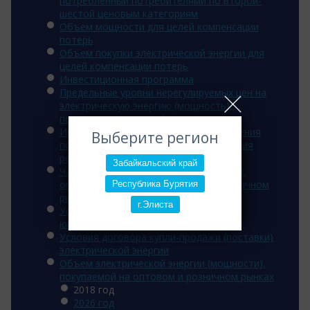
потребленный потребителями по второй-
шестой ценовым категориям
Объем мощности для целей компенсации
потерь
Объем покупки электрической энергии для
целей компенсации потерь
Инвестиционная программа
Предельные уровни нерегулируемых цен на
электрическую энергию (мощность),
поставляемую потребителям
Информация об основаниях для введения
Выберите регион
полного и (или) частичного ограничения
режима потребления э/э
Забайкальский край
Часы для расчета величины мощности,
оплачиваемой потребителем на розничном
Республика Бурятия
рынке
г.Элиста
Условия договора энергоснабжения
юридических лиц
Условия договора купли-продажи (поставки)
электрической энергии
Объем электрической энергии (мощности),
покупаемой на оптовом и розничном рынках
2018 год
2026 год