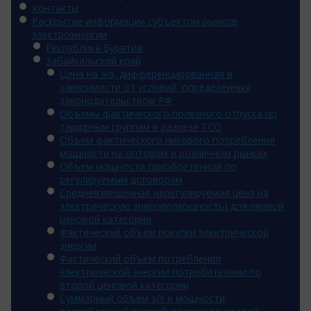
Контакты
Раскрытие информации субъектом рынков
электроэнергии
Республика Бурятия
Забайкальский край
Цена на э/э, дифференцированная в
зависимости от условий, определенных
законодательством РФ
Объемы фактического полезного отпуска по
тарифным группам в разрезе ТСО
Объем фактического пикового потребления
мощности на оптовом и розничном рынках
Объем мощности приобретенной по
регулируемым договорам
Средневзвешенная нерегулируемая цена на
электрическую энергию(мощность) для первой
ценовой категории
Фактический объем покупки электрической
энергии
Фактический объем потребления
электрической энергии потребителями по
второй ценовой категории
Суммарный объем э/э и мощности