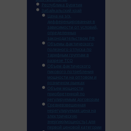
Республика Бурятия
Забайкальский край
Цена на э/э,
дифференцированная в
зависимости от условий,
определенных
законодательством РФ
Объемы фактического
полезного отпуска по
тарифным группам в
разрезе ТСО
Объем фактического
пикового потребления
мощности на оптовом и
розничном рынках
Объем мощности
приобретенной по
регулируемым договорам
Средневзвешенная
нерегулируемая цена на
электрическую
энергию(мощность) для
первой ценовой категории