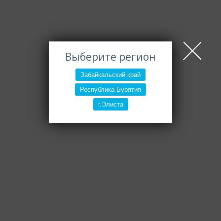
Выберите регион
Забайкальский край
Республика Бурятия
г.Элиста