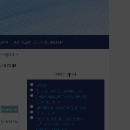
ЦАМ
ЮРИДИЧЕСКИМ ЛИЦАМ
ий край
/
018 года
Категории
Устав
Внутренние документы
Информация о собраниях
акционеров
Сведения о регистраторе
Скачать
Контакты
Раскрытие информации
Скачать
субъектом рынков
электроэнергии