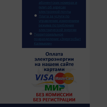
абонентских номерах и
(или) об адресах
электронной почты
Плата за услуги по
управлению изменением
режима потребления
электрической энергии
Территориальное
подразделение «Энергосбыт
Калмыкии»