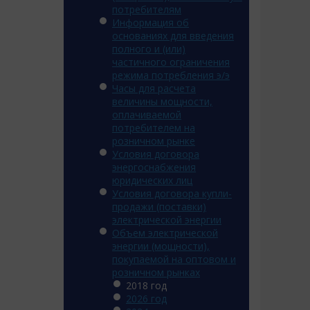
потребителям
Информация об
основаниях для введения
полного и (или)
частичного ограничения
режима потребления э/э
Часы для расчета
величины мощности,
оплачиваемой
потребителем на
розничном рынке
Условия договора
энергоснабжения
юридических лиц
Условия договора купли-
продажи (поставки)
электрической энергии
Объем электрической
энергии (мощности),
покупаемой на оптовом и
розничном рынках
2018 год
2026 год