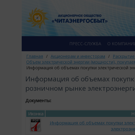
ПРЕСС-СЛУЖБА
О КОМПАНИ
Главная
/
Акционерам и инвесторам
/
Раскрытие
Объем электрической энергии (мощности), покупае
Информация об объемах покупки электрической эне
Информация об объемах покупки
розничном рынке электроэнерги
Документы:
Иконка
Н
Информация об объемах покупки элек
электроэне