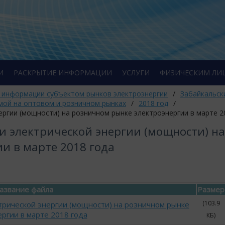
И
РАСКРЫТИЕ ИНФОРМАЦИИ
УСЛУГИ
ФИЗИЧЕСКИМ ЛИ
 информации субъектом рынков электроэнергии
/
Забайкальск
мой на оптовом и розничном рынках
/
2018 год
/
ргии (мощности) на розничном рынке электроэнергии в марте 2
 электрической энергии (мощности) на
и в марте 2018 года
азвание файла
Размер
(103.9
трической энергии (мощности) на розничном рынке
ргии в марте 2018 года
КБ)