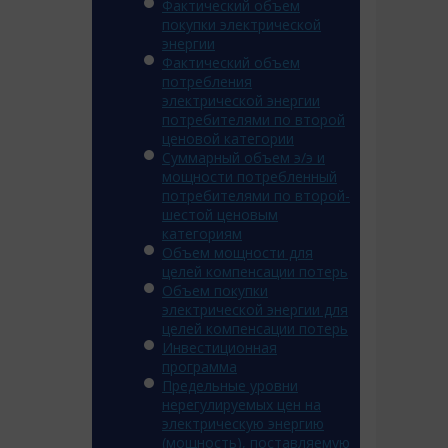
Фактический объем
покупки электрической
энергии
Фактический объем
потребления
электрической энергии
потребителями по второй
ценовой категории
Суммарный объем э/э и
мощности потребленный
потребителями по второй-
шестой ценовым
категориям
Объем мощности для
целей компенсации потерь
Объем покупки
электрической энергии для
целей компенсации потерь
Инвестиционная
программа
Предельные уровни
нерегулируемых цен на
электрическую энергию
(мощность), поставляемую