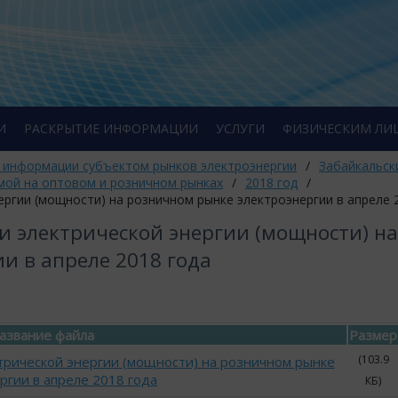
И
РАСКРЫТИЕ ИНФОРМАЦИИ
УСЛУГИ
ФИЗИЧЕСКИМ ЛИ
 информации субъектом рынков электроэнергии
/
Забайкальск
мой на оптовом и розничном рынках
/
2018 год
/
ргии (мощности) на розничном рынке электроэнергии в апреле 
 электрической энергии (мощности) на
и в апреле 2018 года
азвание файла
Размер
(103.9
трической энергии (мощности) на розничном рынке
ргии в апреле 2018 года
КБ)