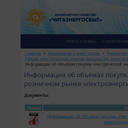
ПРЕСС-СЛУЖБА
О КОМПАНИ
Главная
/
Акционерам и инвесторам
/
Раскрытие
Объем электрической энергии (мощности), покупае
Информация об объемах покупки электрической эне
Информация об объемах покупки
розничном рынке электроэнерги
Документы:
Иконка
Н
Информация об объемах покупки элек
электроэне