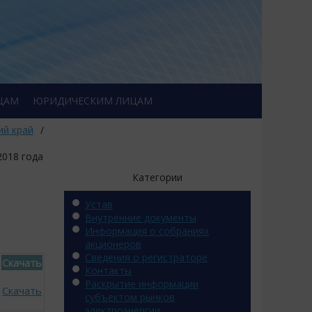
ЦАМ
ЮРИДИЧЕСКИМ ЛИЦАМ
ий край
/
2018 года
Категории
Устав
Внутренние документы
Информация о собраниях
акционеров
Сведения о регистраторе
Скачать
Контакты
Раскрытие информации
Скачать
субъектом рынков
электроэнергии