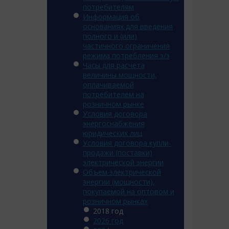
потребителям
Информация об
основаниях для введения
полного и (или)
частичного ограничения
режима потребления э/э
Часы для расчета
величины мощности,
оплачиваемой
потребителем на
розничном рынке
Условия договора
энергоснабжения
юридических лиц
Условия договора купли-
продажи (поставки)
электрической энергии
Объем электрической
энергии (мощности),
покупаемой на оптовом и
розничном рынках
2018 год
2026 год