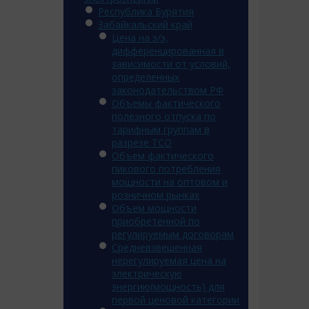
Республика Бурятия
Забайкальский край
Цена на э/э,
дифференцированная в
зависимости от условий,
определенных
законодательством РФ
Объемы фактического
полезного отпуска по
тарифным группам в
разрезе ТСО
Объем фактического
пикового потребления
мощности на оптовом и
розничном рынках
Объем мощности
приобретенной по
регулируемым договорам
Средневзвешенная
нерегулируемая цена на
электрическую
энергию(мощность) для
первой ценовой категории