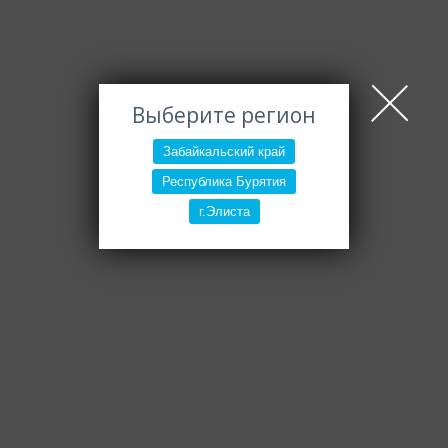
Выберите регион
Забайкальский край
Республика Бурятия
г.Элиста