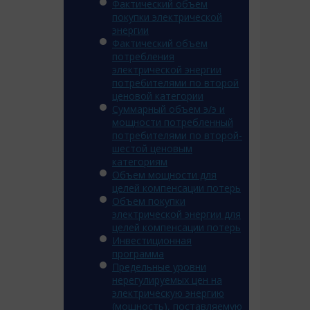
Фактический объем
покупки электрической
энергии
Фактический объем
потребления
электрической энергии
потребителями по второй
ценовой категории
Суммарный объем э/э и
мощности потребленный
потребителями по второй-
шестой ценовым
категориям
Объем мощности для
целей компенсации потерь
Объем покупки
электрической энергии для
целей компенсации потерь
Инвестиционная
программа
Предельные уровни
нерегулируемых цен на
электрическую энергию
(мощность), поставляемую