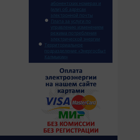
абонентских номерах и
(или) об адресах
электронной почты
Плата за услуги по
управлению изменением
режима потребления
электрической энергии
Территориальное
подразделение «Энергосбыт
Калмыкии»