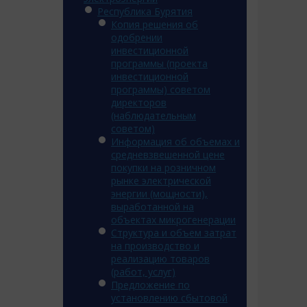
Республика Бурятия
Копия решения об
одобрении
инвестиционной
программы (проекта
инвестиционной
программы) советом
директоров
(наблюдательным
советом)
Информация об объемах и
средневзвешенной цене
покупки на розничном
рынке электрической
энергии (мощности),
выработанной на
объектах микрогенерации
Структура и объем затрат
на производство и
реализацию товаров
(работ, услуг)
Предложение по
установлению сбытовой