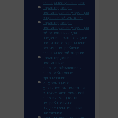
электрическую энергию
Гарантирующие
поставщики: информация
о ценах и объемах э/э
Гарантирующие
поставщики: информация
об основаниях для
введения полного и (или)
частичного ограничения
режима потребления
электрической энергии
Гарантирующие
поставщики,
энергоснабжающие и
энергосбытовые
организации
Информация о
фактическом полезном
отпуске электрической
энергии (мощности)
потребителям с
выделением поставки
населению
Часы пиковой нагрузки