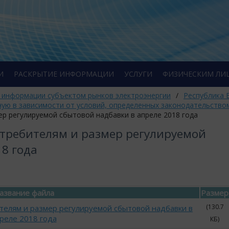
И
РАСКРЫТИЕ ИНФОРМАЦИИ
УСЛУГИ
ФИЗИЧЕСКИМ ЛИ
 информации субъектом рынков электроэнергии
/
Республика 
ную в зависимости от условий, определенных законодательство
ер регулируемой сбытовой надбавки в апреле 2018 года
отребителям и размер регулируемой
18 года
азвание файла
Размер
(130.7
телям и размер регулируемой сбытовой надбавки в
реле 2018 года
КБ)