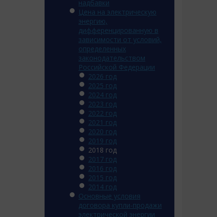
надбавки
Цена на электрическую
энергию,
дифференцированную в
зависимости от условий,
определенных
законодательством
Российской Федерации
2026 год
2025 год
2024 год
2023 год
2022 год
2021 год
2020 год
2019 год
2018 год
2017 год
2016 год
2015 год
2014 год
Основные условия
договора купли-продажи
электрической энергии