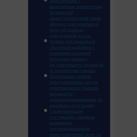
Информация о
выделенных оператором
подвижной
радиотелефонной связи
абонентских номерах и
(или) об адресах
электронной почты
Размер регулируемой
сбытовой надбавки с
указанием решения
уполномоченного
регулирующего органа об
установлении тарифа
Предельные уровни
нерегулируемых цен на
электрическую энергию
(мощность),
дифференцированные по
ценовым категориям
Гарантирующие
поставщики: причины
изменения
средневзвешенной
нерегулируемой цены на