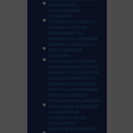
Информация о
гарантирующем
поставщике
Объемы фактического
полезного отпуска
электроэнергии и
мощности по тарифным
группам в разрезе ТСО
Инвестиционная
программа
Информация о порядке
определения расчетной
мощности потребителей
(исходя из заявленного
объема электрической
энергии), оплачивающих
электроэнергию по
одноставочным тарифам
Информация о величине
установленной
социальной нормы
потребления
электрической энергии