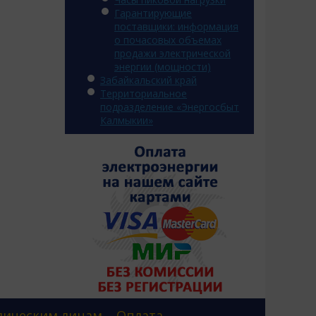
Гарантирующие
поставщики: информация
о почасовых объемах
продажи электрической
энергии (мощности)
Забайкальский край
Территориальное
подразделение «Энергосбыт
Калмыкии»
ическим лицам
Оплата