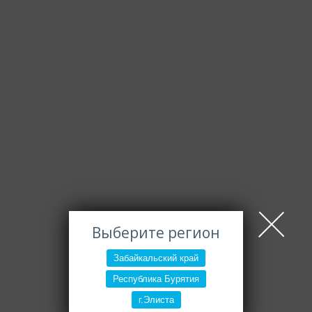
Выберите регион
Забайкальский край
Республика Бурятия
г.Элиста