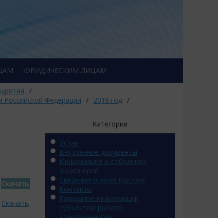
ЦАМ
ЮРИДИЧЕСКИМ ЛИЦАМ
Бурятия
/
м Российской Федерации
/
2018 год
/
Категории
Устав
Внутренние документы
Информация о собраниях
акционеров
Сведения о регистраторе
Скачать
Контакты
Раскрытие информации
Скачать
субъектом рынков
электроэнергии