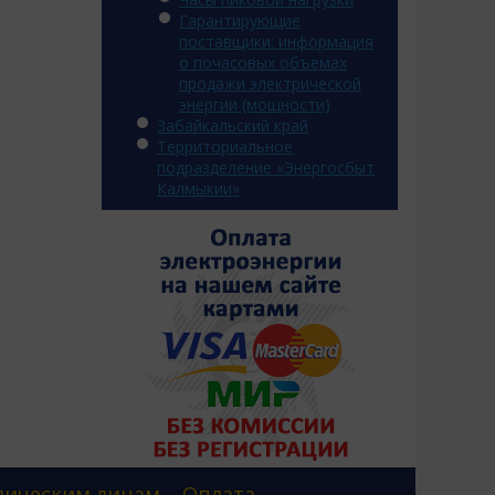
Гарантирующие
поставщики: информация
о почасовых объемах
продажи электрической
энергии (мощности)
Забайкальский край
Территориальное
подразделение «Энергосбыт
Калмыкии»
ическим лицам
Оплата