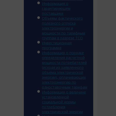
Информация о
гарантирующем
поставщике
Объемы фактического
полезного отпуска
электроэнергии и
мощности по тарифным
группам в разрезе ТСО
Инвестиционная
программа
Информация о порядке
определения расчетной
мощности потребителей
(исходя из заявленного
объема электрической
энергии), оплачивающих
электроэнергию по
одноставочным тарифам
Информация о величине
установленной
социальной нормы
потребления
электрической энергии