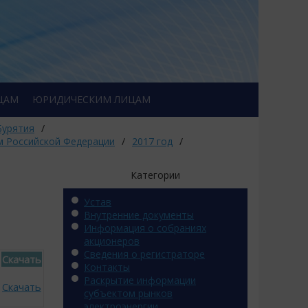
ЦАМ
ЮРИДИЧЕСКИМ ЛИЦАМ
Бурятия
/
м Российской Федерации
/
2017 год
/
Категории
Устав
Внутренние документы
Информация о собраниях
акционеров
Сведения о регистраторе
Скачать
Контакты
Раскрытие информации
Скачать
субъектом рынков
электроэнергии