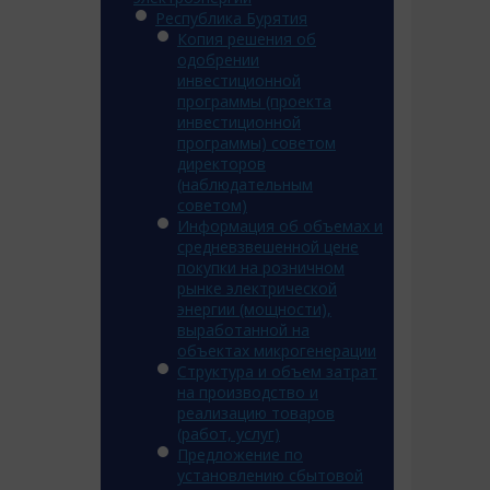
Республика Бурятия
Копия решения об
одобрении
инвестиционной
программы (проекта
инвестиционной
программы) советом
директоров
(наблюдательным
советом)
Информация об объемах и
средневзвешенной цене
покупки на розничном
рынке электрической
энергии (мощности),
выработанной на
объектах микрогенерации
Структура и объем затрат
на производство и
реализацию товаров
(работ, услуг)
Предложение по
установлению сбытовой