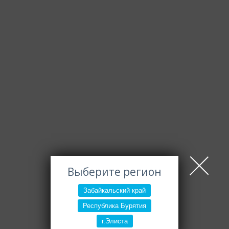
Выберите регион
Забайкальский край
Республика Бурятия
г.Элиста