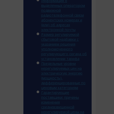
Информация о
выделенных оператором
подвижной
радиотелефонной связи
абонентских номерах и
(или) об адресах
электронной почты
Размер регулируемой
сбытовой надбавки с
указанием решения
уполномоченного
регулирующего органа об
установлении тарифа
Предельные уровни
нерегулируемых цен на
электрическую энергию
(мощность),
дифференцированные по
ценовым категориям
Гарантирующие
поставщики: причины
изменения
средневзвешенной
нерегулируемой цены на