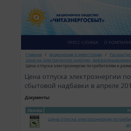
ПРЕСС-СЛУЖБА
О КОМПАНИ
Главная
/
Акционерам и инвесторам
/
Раскрытие
Цена на электрическую энергию, дифференцирован
Цена отпуска электроэнергии потребителям и разм
Цена отпуска электроэнергии п
сбытовой надбавки в апреле 20
Документы:
Иконка
Н
Цена отпуска электроэнергии потреби
ап