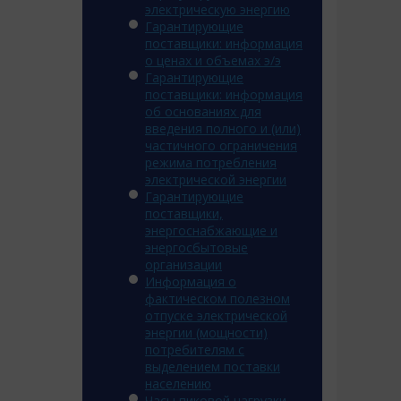
электрическую энергию
Гарантирующие
поставщики: информация
о ценах и объемах э/э
Гарантирующие
поставщики: информация
об основаниях для
введения полного и (или)
частичного ограничения
режима потребления
электрической энергии
Гарантирующие
поставщики,
энергоснабжающие и
энергосбытовые
организации
Информация о
фактическом полезном
отпуске электрической
энергии (мощности)
потребителям с
выделением поставки
населению
Часы пиковой нагрузки