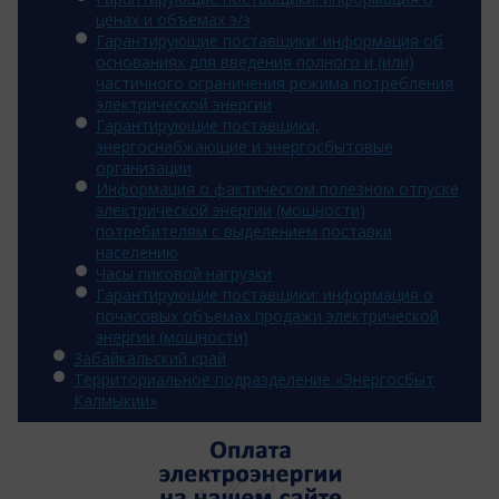
ценах и объемах э/э
Гарантирующие поставщики: информация об
основаниях для введения полного и (или)
частичного ограничения режима потребления
электрической энергии
Гарантирующие поставщики,
энергоснабжающие и энергосбытовые
организации
Информация о фактическом полезном отпуске
электрической энергии (мощности)
потребителям с выделением поставки
населению
Часы пиковой нагрузки
Гарантирующие поставщики: информация о
почасовых объемах продажи электрической
энергии (мощности)
Забайкальский край
Территориальное подразделение «Энергосбыт
Калмыкии»