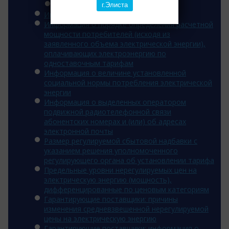
2014 год
г.Элиста
Инвестиционная программа
Информация о порядке определения расчетной
мощности потребителей (исходя из
заявленного объема электрической энергии),
оплачивающих электроэнергию по
одноставочным тарифам
Информация о величине установленной
социальной нормы потребления электрической
энергии
Информация о выделенных оператором
подвижной радиотелефонной связи
абонентских номерах и (или) об адресах
электронной почты
Размер регулируемой сбытовой надбавки с
указанием решения уполномоченного
регулирующего органа об установлении тарифа
Предельные уровни нерегулируемых цен на
электрическую энергию (мощность),
дифференцированные по ценовым категориям
Гарантирующие поставщики: причины
изменения средневзвешенной нерегулируемой
цены на электрическую энергию
Гарантирующие поставщики: информация о