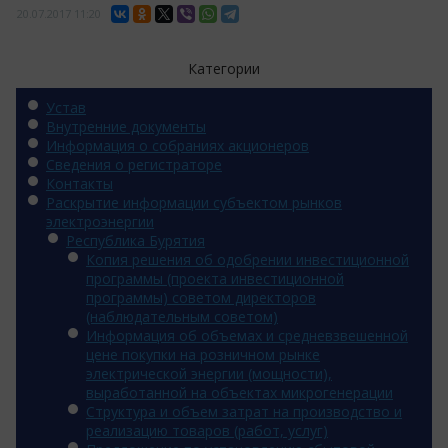
20.07.2017
11:20
Категории
Устав
Внутренние документы
Информация о собраниях акционеров
Сведения о регистраторе
Контакты
Раскрытие информации субъектом рынков
электроэнергии
Республика Бурятия
Копия решения об одобрении инвестиционной
программы (проекта инвестиционной
программы) советом директоров
(наблюдательным советом)
Информация об объемах и средневзвешенной
цене покупки на розничном рынке
электрической энергии (мощности),
выработанной на объектах микрогенерации
Структура и объем затрат на производство и
реализацию товаров (работ, услуг)