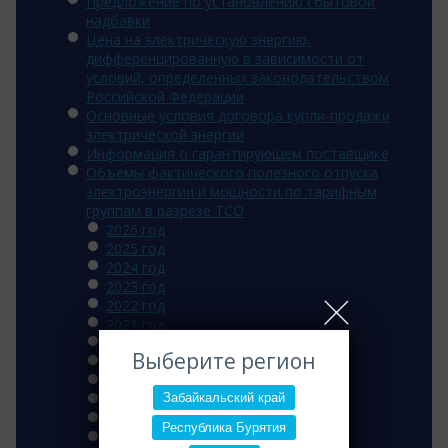
Предложение по установлению сбытовой
надбавки
Цена на электрическую энергию,
дифференцированную в зависимости от
условий, определенных законодательством
Российской Федерации
Основные условия договора купли-продажи
электрической энергии
Информация о гарантирующем поставщике
Объемы фактического полезного отпуска
электроэнергии и мощности по тарифным
группам в разрезе ТСО
2026 год
2025 год
2024 год
2023 год
2022 год
2021 год
2020 год
Выберите регион
2019 год
2018 год
Забайкальский край
2017 год
2016 год
Республика Бурятия
2015 год