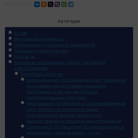
09.11.2017
12:05
Категории
Устав
Внутренние документы
Информация о собраниях акционеров
Сведения о регистраторе
Контакты
Раскрытие информации субъектом рынков
электроэнергии
Республика Бурятия
Копия решения об одобрении инвестиционной
программы (проекта инвестиционной
программы) советом директоров
(наблюдательным советом)
Информация об объемах и средневзвешенной
цене покупки на розничном рынке
электрической энергии (мощности),
выработанной на объектах микрогенерации
Структура и объем затрат на производство и
реализацию товаров (работ, услуг)