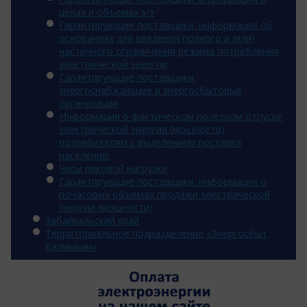
ценах и объемах э/э
Гарантирующие поставщики: информация об
основаниях для введения полного и (или)
частичного ограничения режима потребления
электрической энергии
Гарантирующие поставщики,
энергоснабжающие и энергосбытовые
организации
Информация о фактическом полезном отпуске
электрической энергии (мощности)
потребителям с выделением поставки
населению
Часы пиковой нагрузки
Гарантирующие поставщики: информация о
почасовых объемах продажи электрической
энергии (мощности)
Забайкальский край
Территориальное подразделение «Энергосбыт
Калмыкии»