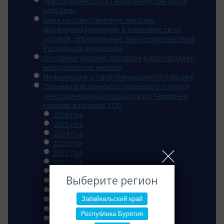
Предложение по установлению сбытовой
надбавки
Цена на электрическую энергию,
дифференцированную в зависимости от
условий, определенных законодательством
Российской Федерации
Основные условия договора купли-продажи
электрической энергии
Информация о гарантирующем поставщике
Объемы фактического полезного отпуска
электроэнергии и мощности по тарифным
группам в разрезе ТСО
2026 год
2025 год
2024 год
2023 год
2022 год
2021 год
2020 год
Выберите регион
2019 год
2018 год
Забайкальский край
2017 год
2016 год
Республика Бурятия
2015 год