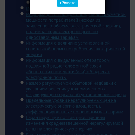
2014 год
г.Элиста
Инвестиционная программа
Информация о порядке определения расчетной
мощности потребителей (исходя из
заявленного объема электрической энергии),
оплачивающих электроэнергию по
одноставочным тарифам
Информация о величине установленной
социальной нормы потребления электрической
энергии
Информация о выделенных оператором
подвижной радиотелефонной связи
абонентских номерах и (или) об адресах
электронной почты
Размер регулируемой сбытовой надбавки с
указанием решения уполномоченного
регулирующего органа об установлении тарифа
Предельные уровни нерегулируемых цен на
электрическую энергию (мощность),
дифференцированные по ценовым категориям
Гарантирующие поставщики: причины
изменения средневзвешенной нерегулируемой
цены на электрическую энергию
Гарантирующие поставщики: информация о