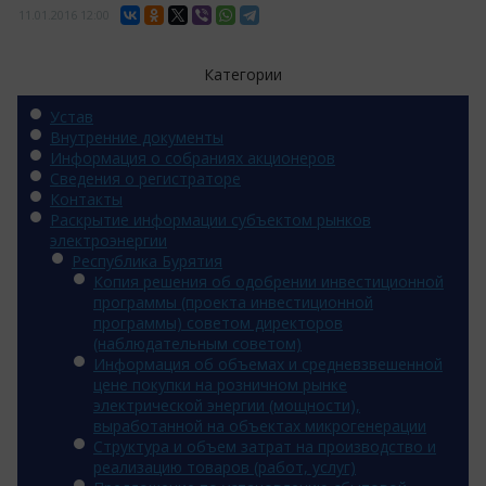
11.01.2016
12:00
Категории
Устав
Внутренние документы
Информация о собраниях акционеров
Сведения о регистраторе
Контакты
Раскрытие информации субъектом рынков
электроэнергии
Республика Бурятия
Копия решения об одобрении инвестиционной
программы (проекта инвестиционной
программы) советом директоров
(наблюдательным советом)
Информация об объемах и средневзвешенной
цене покупки на розничном рынке
электрической энергии (мощности),
выработанной на объектах микрогенерации
Структура и объем затрат на производство и
реализацию товаров (работ, услуг)