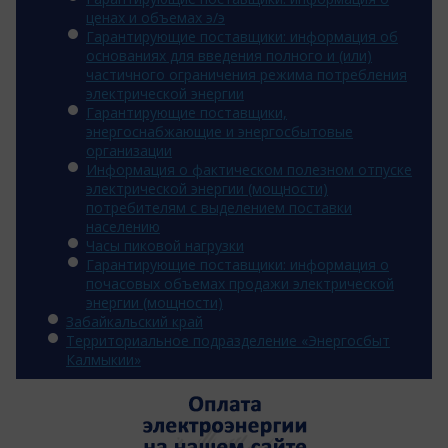
ценах и объемах э/э
Гарантирующие поставщики: информация об
основаниях для введения полного и (или)
частичного ограничения режима потребления
электрической энергии
Гарантирующие поставщики,
энергоснабжающие и энергосбытовые
организации
Информация о фактическом полезном отпуске
электрической энергии (мощности)
потребителям с выделением поставки
населению
Часы пиковой нагрузки
Гарантирующие поставщики: информация о
почасовых объемах продажи электрической
энергии (мощности)
Забайкальский край
Территориальное подразделение «Энергосбыт
Калмыкии»