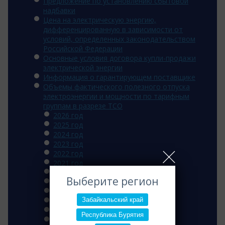
Предложение по установлению сбытовой
надбавки
Цена на электрическую энергию,
дифференцированную в зависимости от
условий, определенных законодательством
Российской Федерации
Основные условия договора купли-продажи
электрической энергии
Информация о гарантирующем поставщике
Объемы фактического полезного отпуска
электроэнергии и мощности по тарифным
группам в разрезе ТСО
2026 год
2025 год
2024 год
2023 год
2022 год
2021 год
2020 год
Выберите регион
2019 год
2018 год
Забайкальский край
2017 год
2016 год
Республика Бурятия
2015 год