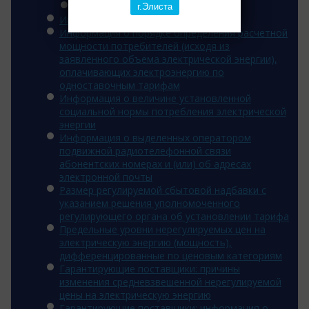
2014 год
г.Элиста
Инвестиционная программа
Информация о порядке определения расчетной
мощности потребителей (исходя из
заявленного объема электрической энергии),
оплачивающих электроэнергию по
одноставочным тарифам
Информация о величине установленной
социальной нормы потребления электрической
энергии
Информация о выделенных оператором
подвижной радиотелефонной связи
абонентских номерах и (или) об адресах
электронной почты
Размер регулируемой сбытовой надбавки с
указанием решения уполномоченного
регулирующего органа об установлении тарифа
Предельные уровни нерегулируемых цен на
электрическую энергию (мощность),
дифференцированные по ценовым категориям
Гарантирующие поставщики: причины
изменения средневзвешенной нерегулируемой
цены на электрическую энергию
Гарантирующие поставщики: информация о