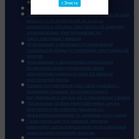
2014 год
г.Элиста
Инвестиционная программа
Информация о порядке определения расчетной
мощности потребителей (исходя из
заявленного объема электрической энергии),
оплачивающих электроэнергию по
одноставочным тарифам
Информация о величине установленной
социальной нормы потребления электрической
энергии
Информация о выделенных оператором
подвижной радиотелефонной связи
абонентских номерах и (или) об адресах
электронной почты
Размер регулируемой сбытовой надбавки с
указанием решения уполномоченного
регулирующего органа об установлении тарифа
Предельные уровни нерегулируемых цен на
электрическую энергию (мощность),
дифференцированные по ценовым категориям
Гарантирующие поставщики: причины
изменения средневзвешенной нерегулируемой
цены на электрическую энергию
Гарантирующие поставщики: информация о