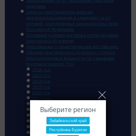
Предложение по установлению сбытовой
надбавки
Цена на электрическую энергию,
дифференцированную в зависимости от
условий, определенных законодательством
Российской Федерации
Основные условия договора купли-продажи
электрической энергии
Информация о гарантирующем поставщике
Объемы фактического полезного отпуска
электроэнергии и мощности по тарифным
группам в разрезе ТСО
2026 год
2025 год
2024 год
2023 год
2022 год
2021 год
2020 год
Выберите регион
2019 год
2018 год
Забайкальский край
2017 год
2016 год
Республика Бурятия
2015 год