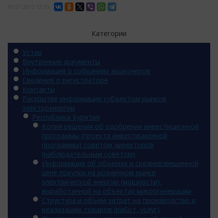
07.07.2015
12:55
Категории
Устав
Внутренние документы
Информация о собраниях акционеров
Сведения о регистраторе
Контакты
Раскрытие информации субъектом рынков
электроэнергии
Республика Бурятия
Копия решения об одобрении инвестиционной
программы (проекта инвестиционной
программы) советом директоров
(наблюдательным советом)
Информация об объемах и средневзвешенной
цене покупки на розничном рынке
электрической энергии (мощности),
выработанной на объектах микрогенерации
Структура и объем затрат на производство и
реализацию товаров (работ, услуг)