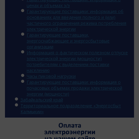
ценах и объемах э/э
Гарантирующие поставщики: информация об
основаниях для введения полного и (или)
частичного ограничения режима потребления
электрической энергии
Гарантирующие поставщики,
энергоснабжающие и энергосбытовые
организации
Информация о фактическом полезном отпуске
электрической энергии (мощности)
потребителям с выделением поставки
населению
Часы пиковой нагрузки
Гарантирующие поставщики: информация о
почасовых объемах продажи электрической
энергии (мощности)
Забайкальский край
Территориальное подразделение «Энергосбыт
Калмыкии»