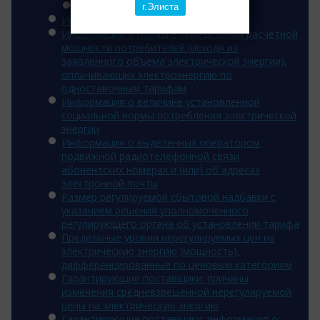
2014 год
г.Элиста
Инвестиционная программа
Информация о порядке определения расчетной
мощности потребителей (исходя из
заявленного объема электрической энергии),
оплачивающих электроэнергию по
одноставочным тарифам
Информация о величине установленной
социальной нормы потребления электрической
энергии
Информация о выделенных оператором
подвижной радиотелефонной связи
абонентских номерах и (или) об адресах
электронной почты
Размер регулируемой сбытовой надбавки с
указанием решения уполномоченного
регулирующего органа об установлении тарифа
Предельные уровни нерегулируемых цен на
электрическую энергию (мощность),
дифференцированные по ценовым категориям
Гарантирующие поставщики: причины
изменения средневзвешенной нерегулируемой
цены на электрическую энергию
Гарантирующие поставщики: информация о