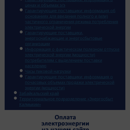
ценах и объемах э/э
Гарантирующие поставщики: информация об
основаниях для введения полного и (или)
частичного ограничения режима потребления
электрической энергии
Гарантирующие поставщики,
энергоснабжающие и энергосбытовые
организации
Информация о фактическом полезном отпуске
электрической энергии (мощности)
потребителям с выделением поставки
населению
Часы пиковой нагрузки
Гарантирующие поставщики: информация о
почасовых объемах продажи электрической
энергии (мощности)
Забайкальский край
Территориальное подразделение «Энергосбыт
Калмыкии»