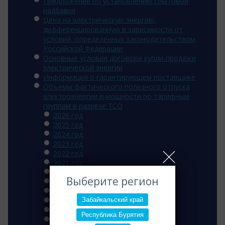
Предложение по установлению сбытовой
надбавки
Цена на электрическую энергию,
дифференцированную в зависимости от
условий, определенных законодательством
Российской Федерации
Основные условия договора купли-продажи
электрической энергии
Информация о гарантирующем поставщике
Объемы фактического полезного отпуска
электроэнергии и мощности по тарифным
группам в разрезе ТСО
2026 год
2025 год
2024 год
2023 год
2022 год
2021 год
2020 год
Выберите регион
2019 год
2018 год
Забайкальский край
2017 год
2016 год
Республика Бурятия
2015 год