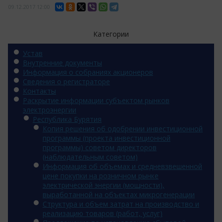
09.12.2017
12:00
Категории
Устав
Внутренние документы
Информация о собраниях акционеров
Сведения о регистраторе
Контакты
Раскрытие информации субъектом рынков
электроэнергии
Республика Бурятия
Копия решения об одобрении инвестиционной
программы (проекта инвестиционной
программы) советом директоров
(наблюдательным советом)
Информация об объемах и средневзвешенной
цене покупки на розничном рынке
электрической энергии (мощности),
выработанной на объектах микрогенерации
Структура и объем затрат на производство и
реализацию товаров (работ, услуг)