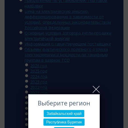
Предложение по установлению сбытовой
надбавки
Цена на электрическую энергию,
дифференцированную в зависимости от
условий, определенных законодательством
Российской Федерации
Основные условия договора купли-продажи
электрической энергии
Информация о гарантирующем поставщике
Объемы фактического полезного отпуска
электроэнергии и мощности по тарифным
группам в разрезе ТСО
2026 год
2025 год
2024 год
2023 год
2022 год
2021 год
2020 год
Выберите регион
2019 год
2018 год
Забайкальский край
2017 год
2016 год
Республика Бурятия
2015 год